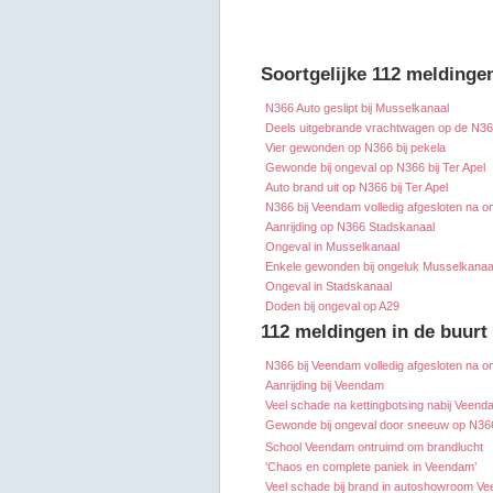
Soortgelijke 112 meldinge
N366 Auto geslipt bij Musselkanaal
Deels uitgebrande vrachtwagen op de N3
Vier gewonden op N366 bij pekela
Gewonde bij ongeval op N366 bij Ter Apel
Auto brand uit op N366 bij Ter Apel
N366 bij Veendam volledig afgesloten na o
Aanrijding op N366 Stadskanaal
Ongeval in Musselkanaal
Enkele gewonden bij ongeluk Musselkanaa
Ongeval in Stadskanaal
Doden bij ongeval op A29
112 meldingen in de buur
N366 bij Veendam volledig afgesloten na o
Aanrijding bij Veendam
Veel schade na kettingbotsing nabij Veend
Gewonde bij ongeval door sneeuw op N36
School Veendam ontruimd om brandlucht
'Chaos en complete paniek in Veendam’
Veel schade bij brand in autoshowroom V