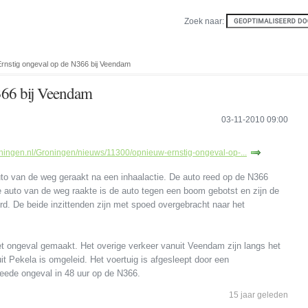
Zoek naar:
Ernstig ongeval op de N366 bij Veendam
366 bij Veendam
03-11-2010 09:00
ningen.nl/Groningen/nieuws/11300/opnieuw-ernstig-ongeval-op-...
o van de weg geraakt na een inhaalactie. De auto reed op de N366
auto van de weg raakte is de auto tegen een boom gebotst en zijn de
erd. De beide inzittenden zijn met spoed overgebracht naar het
et ongeval gemaakt. Het overige verkeer vanuit Veendam zijn langs het
it Pekela is omgeleid. Het voertuig is afgesleept door een
tweede ongeval in 48 uur op de N366.
15 jaar geleden