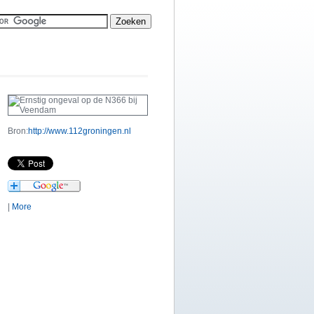
Bron:
http://www.112groningen.nl
|
More