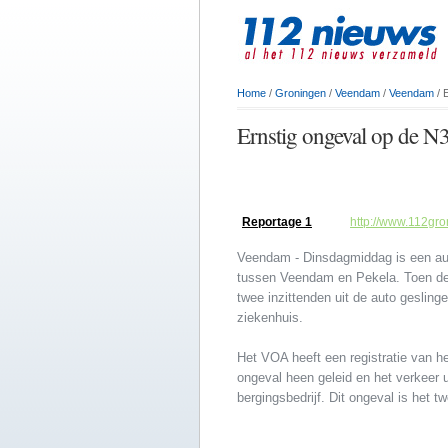
Home
/
Groningen
/
Veendam
/
Veendam
/ 
Ernstig ongeval op de N
Reportage 1
http://www.112gro
Veendam - Dinsdagmiddag is een aut
tussen Veendam en Pekela. Toen de 
twee inzittenden uit de auto gesling
ziekenhuis.
Het VOA heeft een registratie van h
ongeval heen geleid en het verkeer u
bergingsbedrijf. Dit ongeval is het 