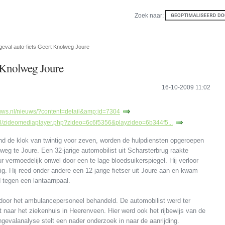
Zoek naar:
eval auto-fiets Geert Knolweg Joure
t Knolweg Joure
16-10-2009 11:02
ieuws.nl/nieuws/?content=detail&amp;id=7304
.nl/zideomediaplayer.php?zideo=6c6f5356&playzideo=6b344f5...
 de klok van twintig voor zeven, worden de hulpdiensten opgeroepen
weg te Joure. Een 32-jarige automobilist uit Scharsterbrug raakte
vermoedelijk onwel door een te lage bloedsuikerspiegel. Hij verloor
uig. Hij reed onder andere een 12-jarige fietser uit Joure aan en kwam
nd tegen een lantaarnpaal.
e door het ambulancepersoneel behandeld. De automobilist werd ter
 naar het ziekenhuis in Heerenveen. Hier werd ook het rijbewijs van de
evalanalyse stelt een nader onderzoek in naar de aanrijding.