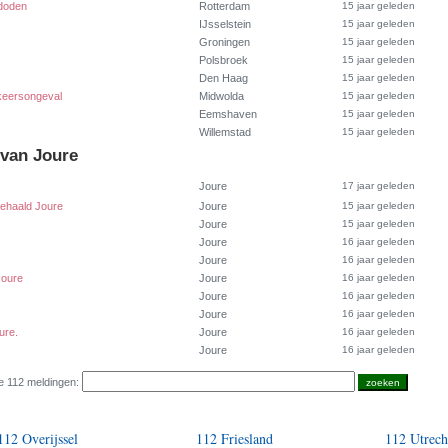
 doden
Rotterdam
15 jaar geleden
IJsselstein
15 jaar geleden
Groningen
15 jaar geleden
Polsbroek
15 jaar geleden
Den Haag
15 jaar geleden
rkeersongeval
Midwolda
15 jaar geleden
Eemshaven
15 jaar geleden
Willemstad
15 jaar geleden
 van Joure
Joure
17 jaar geleden
gehaald Joure
Joure
15 jaar geleden
Joure
15 jaar geleden
Joure
16 jaar geleden
Joure
16 jaar geleden
Joure
Joure
16 jaar geleden
Joure
16 jaar geleden
Joure
16 jaar geleden
ure.
Joure
16 jaar geleden
Joure
16 jaar geleden
e 112 meldingen:
112 Overijssel
112 Friesland
112 Utrech