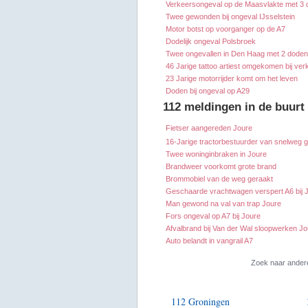
Verkeersongeval op de Maasvlakte met 3
Twee gewonden bij ongeval IJsselstein
Motor botst op voorganger op de A7
Dodelijk ongeval Polsbroek
Twee ongevallen in Den Haag met 2 doden
46 Jarige tattoo artiest omgekomen bij ve
23 Jarige motorrijder komt om het leven
Doden bij ongeval op A29
112 meldingen in de buurt
Fietser aangereden Joure
16-Jarige tractorbestuurder van snelweg 
Twee woninginbraken in Joure
Brandweer voorkomt grote brand
Brommobiel van de weg geraakt
Geschaarde vrachtwagen verspert A6 bij 
Man gewond na val van trap Joure
Fors ongeval op A7 bij Joure
Afvalbrand bij Van der Wal sloopwerken Jo
Auto belandt in vangrail A7
Zoek naar ander
112 Groningen