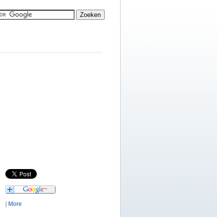
|
More