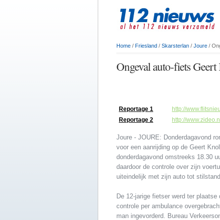
Home
/
Friesland
/
Skarsterlan
/
Joure
/ Ong
Ongeval auto-fiets Geer
Reportage 1
http://www.flitsn
Reportage 2
http://www.zideo
Joure - JOURE: Donderdagavond rond
voor een aanrijding op de Geert Knol
donderdagavond omstreeks 18.30 uur 
daardoor de controle over zijn voert
uiteindelijk met zijn auto tot stilsta
De 12-jarige fietser werd ter plaats
controle per ambulance overgebracht
man ingevorderd. Bureau Verkeersong