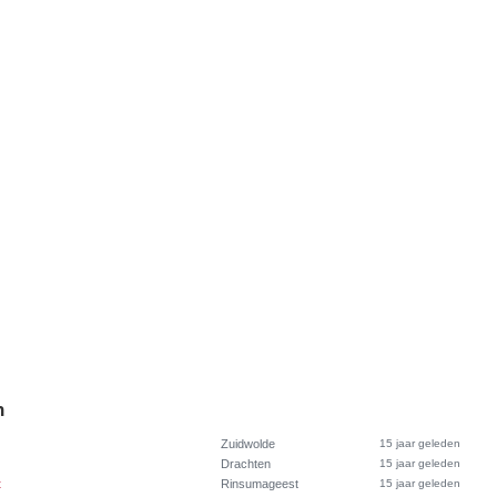
n
Zuidwolde
15 jaar geleden
Drachten
15 jaar geleden
t
Rinsumageest
15 jaar geleden