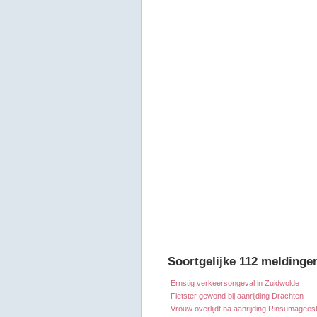
Soortgelijke 112 meldinge
Ernstig verkeersongeval in Zuidwolde
Fietster gewond bij aanrijding Drachten
Vrouw overlijdt na aanrijding Rinsumagees