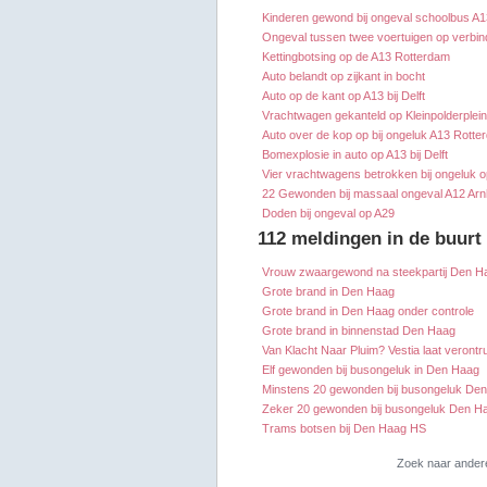
Kinderen gewond bij ongeval schoolbus A1
Ongeval tussen twee voertuigen op verbi
Kettingbotsing op de A13 Rotterdam
Auto belandt op zijkant in bocht
Auto op de kant op A13 bij Delft
Vrachtwagen gekanteld op Kleinpolderplein
Auto over de kop op bij ongeluk A13 Rotte
Bomexplosie in auto op A13 bij Delft
Vier vrachtwagens betrokken bij ongeluk 
22 Gewonden bij massaal ongeval A12 Ar
Doden bij ongeval op A29
112 meldingen in de buurt
Vrouw zwaargewond na steekpartij Den H
Grote brand in Den Haag
Grote brand in Den Haag onder controle
Grote brand in binnenstad Den Haag
Van Klacht Naar Pluim? Vestia laat verontr
Elf gewonden bij busongeluk in Den Haag
Minstens 20 gewonden bij busongeluk De
Zeker 20 gewonden bij busongeluk Den H
Trams botsen bij Den Haag HS
Zoek naar ander