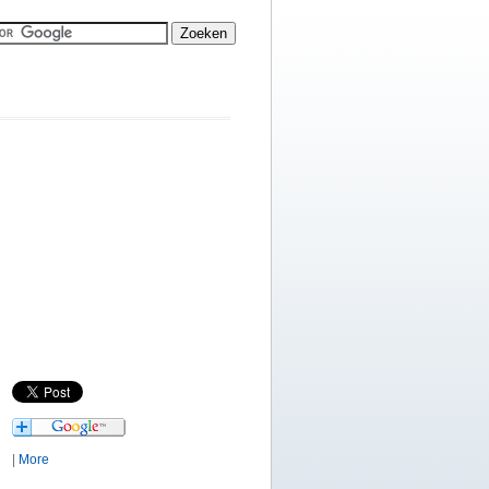
|
More